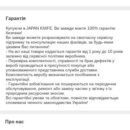
Гарантія
Купуючи в JAPAN KNIFE, Ви завжди маєте 100% гарантію 
безпеки! 

Ви завжди можете розраховувати на своєчасну сервісну 
підтримку та консультацію наших фахівців, за будь-яким 
цікавим Вас питанням!

- На всі наші товари надається гарантія від 1 року до 10 років 
залежно від сервісної політики виробника.

- Перевірка комплектності, справності та брак дефектів у 
виробі проводиться в присутності покупця або 
уповноваженого представника служби доставки. 
Комплектність виробу визначається посібником з 
експлуатації.

- Гарантійні зобов'язання не поширюються на періодичне 
обслуговування, ремонт або заміну частин у зв'язку з їх 
природним ресурсним зносом.

Всі гарантійні умови та обов'язки, повністю відповідаютьцю 
споживача чинного законодавства України!
Про нас