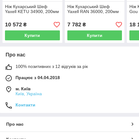
Ніж Кухарський Шеф
Ніж Кухарський Шеф
Ніж 
Yaxell KETU 34900, 200мм
Yaxell RAN 36000, 200мм
Gou 
10 572
7 782
18 
₴
₴
Купити
Купити
Про нас
100% позитивних з 12 відгуків за рік
Працює з 04.04.2018
м. Київ
Київ, Україна
Контакти
Про нас