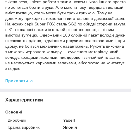
якістю реза, і після роботи з таким ножем нічого іншого просто
не хочеться брати в руки. Але маючи таку твердість і великий
вміст вуглецю, сталь може бути трохи крихкою. Тому на
допомогу приходить технологія виготовлення дамаської сталі.
На ножах серії Super ГОУ, сталь SG2 по обидві сторони закута
в 81-ти шарові пакети із сталей різної твердості, з різним
вмістом вуглецю. Одержаний 163 слойний пакет володіє дуже
високою твердістю, відмінними ріжучими властивостями і, при
цьому, не боїться механічних навантажень. Рукоять виконана
з микарты червоного кольору — сучасного матеріалу, який
володіє кращими якостями, ніж дерево і звичайний пластик,
не насичується харчовими запахами, абсолютно не контактує
з водою.
Приховати
Характеристики
Основні
Виробник
Yaxell
Країна виробник
Японія