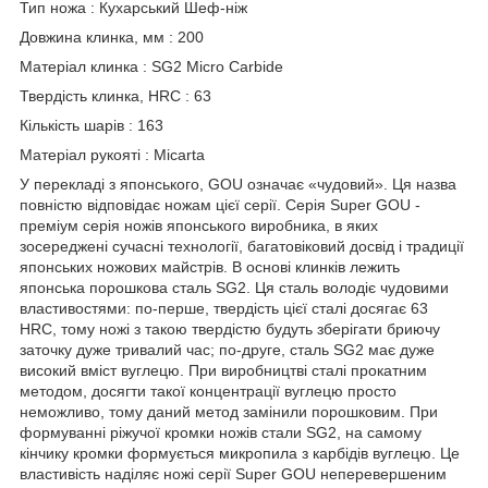
Тип ножа : Кухарський Шеф-ніж
Довжина клинка, мм : 200
Матеріал клинка : SG2 Micro Carbide
Твердість клинка, HRC : 63
Кількість шарів : 163
Матеріал рукояті : Micarta
У перекладі з японського, GOU означає «чудовий». Ця назва
повністю відповідає ножам цієї серії. Серія Super GOU -
преміум серія ножів японського виробника, в яких
зосереджені сучасні технології, багатовіковий досвід і традиції
японських ножових майстрів. В основі клинків лежить
японська порошкова сталь SG2. Ця сталь володіє чудовими
властивостями: по-перше, твердість цієї сталі досягає 63
HRC, тому ножі з такою твердістю будуть зберігати бриючу
заточку дуже тривалий час; по-друге, сталь SG2 має дуже
високий вміст вуглецю. При виробництві сталі прокатним
методом, досягти такої концентрації вуглецю просто
неможливо, тому даний метод замінили порошковим. При
формуванні ріжучої кромки ножів стали SG2, на самому
кінчику кромки формується микропила з карбідів вуглецю. Це
властивість наділяє ножі серії Super GOU неперевершеним