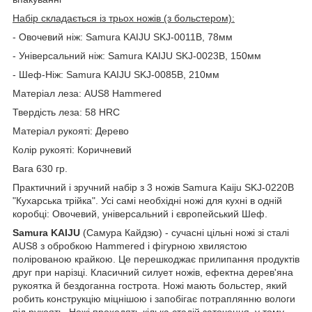
Набір складається із трьох ножів (з больстером):
- Овочевий ніж: Samura KAIJU SKJ-0011B, 78мм
- Універсальний ніж: Samura KAIJU SKJ-0023B, 150мм
- Шеф-Ніж: Samura KAIJU SKJ-0085B, 210мм
Матеріал леза: AUS8 Hammered
Твердість леза: 58 HRC
Матеріал рукояті: Дерево
Колір рукояті: Коричневий
Вага 630 гр.
Практичний і зручний набір з 3 ножів Samura Kaiju SKJ-0220B
"Кухарська трійка". Усі самі необхідні ножі для кухні в одній
коробці: Овочевий, універсальний і європейський Шеф.
Samura KAIJU
(Самура Кайдзю) - сучасні цільні ножі зі сталі
AUS8 з обробкою Hammered і фігурною хвилястою
полірованою крайкою. Це перешкоджає прилипання продуктів
друг при нарізці. Класичний силует ножів, ефектна дерев'яна
рукоятка й бездоганна гострота. Ножі мають больстер, який
робить конструкцію міцнішою і запобігає потраплянню вологи
під рукоять. Ножі проходять кілька стадій заточення, у тому