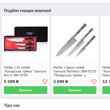
Подібні товари компанії
Набір з 3х ножів
Набір з трьох ножів
Набі
"Кухарська трійка" Samura
Samura Bamboo SBA-0220
"Кух
Mo-V SM-0230
"Поварська трійка" у
Dam
подарунковій коробці
5 099
3 699
12 
₴
₴
Купити
Купити
Про нас