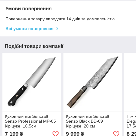
Умови повернення
Повернення товару впродовж 14 днів за домовленістю
Всі умови повернення
Подібні товари компанії
Кухонний ніж Suncraft
Кухонний ніж Suncraft
Ніж 
Senzo Professional MP-05
Senzo Black BD-09
Eleg
Кіріцуке, 16.5см
Кіріцуке, 20 см
17.5
7 199
9 999
8 2
₴
₴