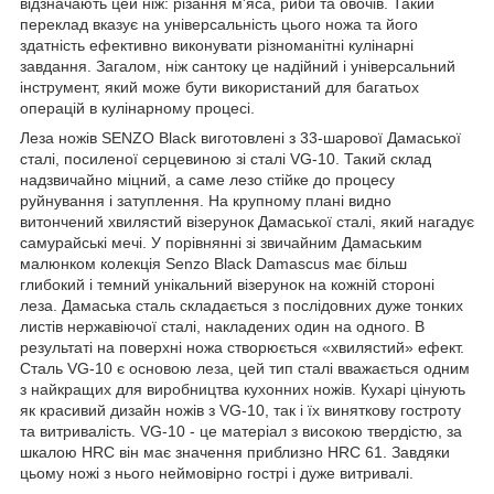
відзначають цей ніж: різання м'яса, риби та овочів. Такий
переклад вказує на універсальність цього ножа та його
здатність ефективно виконувати різноманітні кулінарні
завдання. Загалом, ніж сантоку це надійний і універсальний
інструмент, який може бути використаний для багатьох
операцій в кулінарному процесі.
Леза ножів SENZO Black виготовлені з 33-шарової Дамаської
сталі, посиленої серцевиною зі сталі VG-10. Такий склад
надзвичайно міцний, а саме лезо стійке до процесу
руйнування і затуплення. На крупному плані видно
витончений хвилястий візерунок Дамаської сталі, який нагадує
самурайські мечі. У порівнянні зі звичайним Дамаським
малюнком колекція Senzo Black Damascus має більш
глибокий і темний унікальний візерунок на кожній стороні
леза. Дамаська сталь складається з послідовних дуже тонких
листів нержавіючої сталі, накладених один на одного. В
результаті на поверхні ножа створюється «хвилястий» ефект.
Сталь VG-10 є основою леза, цей тип сталі вважається одним
з найкращих для виробництва кухонних ножів. Кухарі цінують
як красивий дизайн ножів з VG-10, так і їх виняткову гостроту
та витривалість. VG-10 - це матеріал з високою твердістю, за
шкалою HRC він має значення приблизно HRC 61. Завдяки
цьому ножі з нього неймовірно гострі і дуже витривалі.