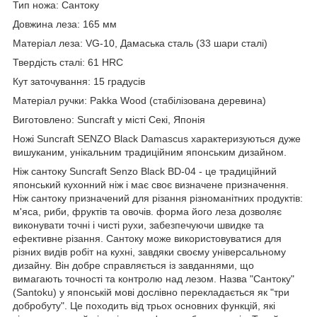
Тип ножа: Сантоку
Довжина леза: 165 мм
Матеріал леза: VG-10, Дамаська сталь (33 шари сталі)
Твердість сталі: 61 HRC
Кут заточування: 15 градусів
Матеріал ручки: Pakka Wood (стабілізована деревина)
Виготовлено: Suncraft у місті Секі, Японія
Ножі Suncraft SENZO Black Damascus характеризуються дуже
вишуканим, унікальним традиційним японським дизайном.
Ніж сантоку Suncraft Senzo Black BD-04 - це традиційний
японський кухонний ніж і має своє визначене призначення.
Ніж сантоку призначений для різання різноманітних продуктів:
м'яса, риби, фруктів та овочів. форма його леза дозволяє
виконувати точні і чисті рухи, забезпечуючи швидке та
ефективне різання. Сантоку може використовуватися для
різних видів робіт на кухні, завдяки своєму універсальному
дизайну. Він добре справляється із завданнями, що
вимагають точності та контролю над лезом. Назва "Сантоку"
(Santoku) у японській мові дослівно перекладається як "три
добробуту". Це походить від трьох основних функцій, які