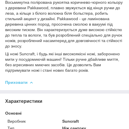
Восьмикутна полірована рукоятка коричнево-чорного кольору
з деревини Pakkawood, плавно звужується від кінця ручки до
леза, а кільце з білого волокна біля больстера, робить
стильний акцент у дизайні. Pakkawood - це ламінована
деревина цінних пород, просочена смолою в вакуумі під
високим тиском. Він характеризується дуже високою стійкістю
до тепла та вологи, та був розроблений спеціально для ручок
ножів, розроблений насамперед для довговічності та стійкості
до зносу.
Ці ножі Suncraft, і будь які інші високоякісні ножі, заборонено
мити у посудомиючій машині! Тільки ручне дбайливе миття,
без агресивних миючих засобів. Це дозволить Вам
підтримувати ножі і стані нових багато років.
Приховати
Характеристики
Основні
Виробник
Suncraft
Тип
Ніж сантоку