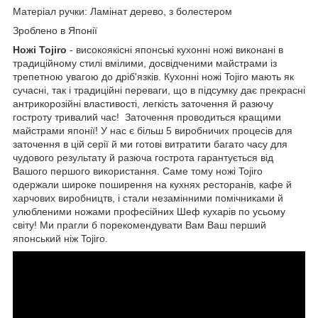
Матеріал ручки: Ламінат дерево, з болестером
Зроблено в Японії
Ножі Tojiro
- високоякісні японські кухонні ножі виконані в
традиційному стилі вмілими, досвідченими майстрами із
трепетною увагою до дріб'язків. Кухонні ножі Tojiro мають як
сучасні, так і традиційні переваги, що в підсумку дає прекрасні
антрикорозійні властивості, легкість заточення й разючу
гостроту тривалий час! Заточення проводиться кращими
майстрами японії! У нас є більш 5 виробничих процесів для
заточення в цій серії й ми готові витратити багато часу для
чудового результату й разюча гострота гарантується від
Вашого першого використання. Саме тому ножі Tojiro
одержали широке поширення на кухнях ресторанів, кафе й
харчових виробництв, і стали незамінними помічниками й
улюбленими ножами професійних Шеф кухарів по усьому
світу! Ми прагли б порекомендувати Вам Ваш перший
японський ніж Tojiro.