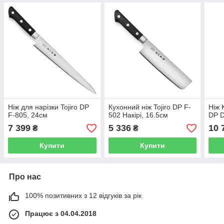
Ніж для нарізки Tojiro DP
Кухонний ніж Tojiro DP F-
Ніж 
F-805, 24см
502 Накірі, 16.5см
DP D
7 399
5 336
10 
₴
₴
Купити
Купити
Про нас
100% позитивних з 12 відгуків за рік
Працює з 04.04.2018