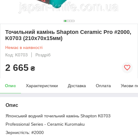
Точильний камінь Shapton Ceramic Pro #2000,
K0703 (210x70x15мм)
Немає в наявності
Код: K0703
Роздріб
2 665
₴
Опис
Характеристики
Доставка
Оплата
Умови п
Опис
Японський водний точильний камінь Shapton K0703
Professional Series - Ceramic Kuromaku
Зернистість: #2000