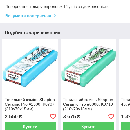
Повернення товару впродовж 14 днів за домовленістю
Всі умови повернення
Подібні товари компанії
Точильний камінь Shapton
Точильний камінь Shapton
Точи
Ceramic Pro #1500, K0707
Ceramic Pro #8000, K0710
45, 
(210x70x15мм)
(210x70x15мм)
2 550
3 675
1 3
₴
₴
Купити
Купити