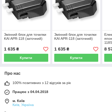
Змінний блок для точилки
Змінний блок для точилки
Елек
KAI APR-118 (заточний)
KAI APR-118 (заточний)
япон
118S
блок
1 635
1 635
8 5
₴
₴
Купити
Купити
Про нас
100% позитивних з 12 відгуків за рік
Працює з 04.04.2018
м. Київ
Київ, Україна