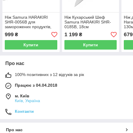
Ніж Samura HARAKIRI
Ніж Кухарський Шеф
Ніж 
SHR-0056B для
Samura HARAKIRI SHR-
Hara
заморожених продуктів,
0185B, 18см
130
188мм
999
1 199
679
₴
₴
Купити
Купити
Про нас
100% позитивних з 12 відгуків за рік
Працює з 04.04.2018
м. Київ
Київ, Україна
Контакти
Про нас