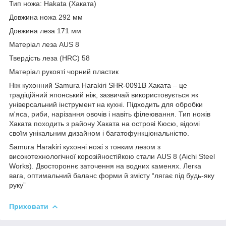
Тип ножа: Hakata (Хаката)
Довжина ножа 292 мм
Довжина леза 171 мм
Матеріал леза AUS 8
Твердість леза (HRC) 58
Матеріал рукояті чорний пластик
Ніж кухонний Samura Harakiri SHR-0091B Хаката – це
традіційний японський ніж, зазвичай використовується як
універсальний інструмент на кухні. Підходить для обробки
м'яса, риби, нарізання овочів і навіть філеювання. Тип ножів
Хаката походить з району Хаката на острові Кюсю, відомі
своїм унікальним дизайном і багатофункціональністю.
Samura Harakiri кухонні ножі з тонким лезом з
високотехнологічної корозійностійкою стали AUS 8 (Aichi Steel
Works). Двостороннє заточення на водних каменях. Легка
вага, оптимальний баланс форми й змісту “лягає під будь-яку
руку”
Приховати