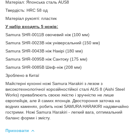
Матеріал: Японська сталь AUS8
Твердість: HRC 58 од
Матеріал рукояті: пластик
У набір входять 5 ножів:
Samura SHR-0011B овочевий ніж (100 мм)
Samura SHR-0023B ніж універсальний (150 мм)
Samura SHR-0043B ніж Накірі (180 мм)
Samura SHR-0095B ніж Сантоку (175 мм)
Samura SHR-0085B Шеф-ніж (208 мм)
Зроблено в Китаї
Майстерні кухонні ножі Samura Harakiri з лезом з
високотехнологічної корозійностійкої сталі AUS 8 (Aishi Steel
Works) приваблюють своєю якістю і зручністю не лише
європейців, але й самих японців. Двостороння заточка на
водних каменях, робить ножі SAMURA HARAKIRI надзвичайно
гострими. Ножі Samura Harakiri - легкий вага, оптимальний
баланс форми і змісту.
Приховати