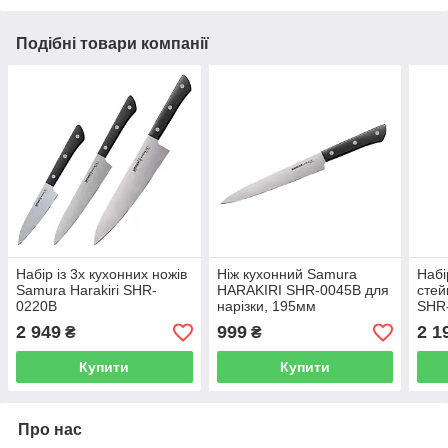
Подібні товари компанії
Набір із 3х кухонних ножів
Ніж кухонний Samura
Набі
Samura Harakiri SHR-
HARAKIRI SHR-0045B для
стей
0220B
нарізки, 195мм
SHR
2 949
999
2 1
₴
₴
Купити
Купити
Про нас