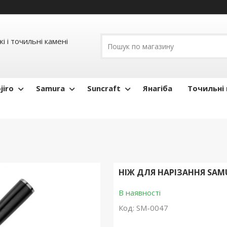
і і точильні камені
jiro
Samura
Suncraft
Янагіба
Точильні 
НІЖ ДЛЯ НАРІЗАННЯ SAMU
В наявності
Код:
SM-0047