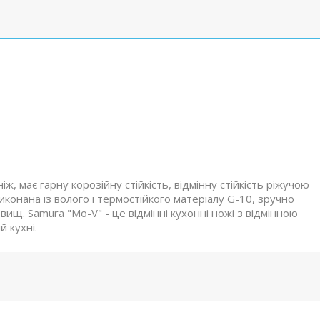
ж, має гарну корозійну стійкість, відмінну стійкість ріжучою
иконана із волого і термостійкого матеріалу G-10, зручно
вищ. Samura "Mo-V" - це відмінні кухонні ножі з відмінною
й кухні.