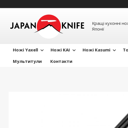
Кращі кухонні нож
Японії
Ножі Yaxell
Ножі KAI
Ножі Kasumi
To
Мультитули
Контакти