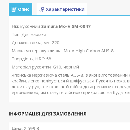
Опис
Характеристики
Ніж кухонний
Samura Mo-V SM-0047
Тип: Для нарізки
Довжина леза, мм: 220
Марка матеріалу клинка: Mo-V High Carbon AUS-8
Твердість, HRC: 58
Матеріал рукоятки: G10, чорний
Японська нержавіюча сталь AUS-8, з якої виготовлений ні
крайки, легко полірується й шліфується. Рукоять ножа, в
лежить у руці, не сковзає й стійка до агресивних середо
ергономікою, які стануть дійсною прикрасою на будь-які
ІНФОРМАЦІЯ ДЛЯ ЗАМОВЛЕННЯ
Ціна:
2 599 ₴