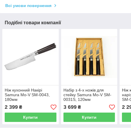
Всі умови повернення
Подібні товари компанії
Ніж кухонний Накірі
Набір з 4-х ножів для
Ніж 
Samura Mo-V SM-0043,
стейку Samura Mo-V SM-
нарі
180мм
0031S, 120мм
SM-
2 399
3 699
2 2
₴
₴
Купити
Купити