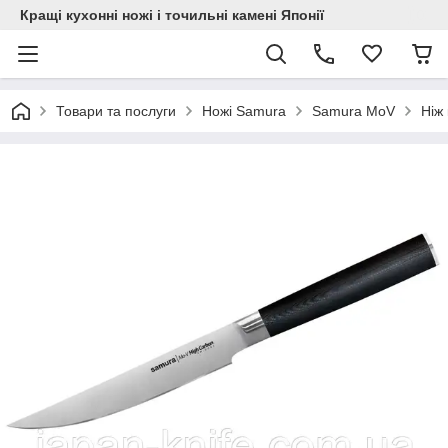
Кращі кухонні ножі і точильні камені Японії
Товари та послуги
Ножі Samura
Samura MoV
Ніж