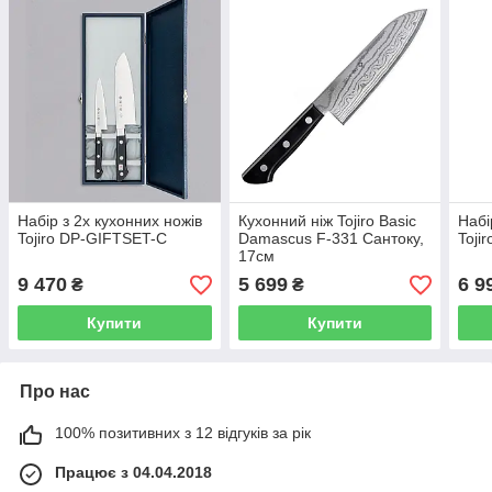
Набір з 2х кухонних ножів
Кухонний ніж Tojiro Basic
Набі
Tojiro DP-GIFTSET-C
Damascus F-331 Сантоку,
Toji
17см
9 470
5 699
6 9
₴
₴
Купити
Купити
Про нас
100% позитивних з 12 відгуків за рік
Працює з 04.04.2018