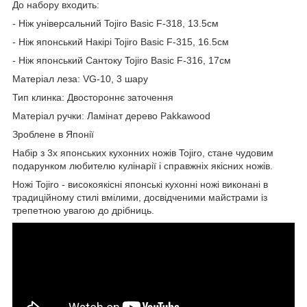
До набору входить:
- Ніж універсальний Tojiro Basic F-318, 13.5см
- Ніж японський Накірі Tojiro Basic F-315, 16.5см
- Ніж японський Сантоку Tojiro Basic F-316, 17см
Матеріал леза: VG-10, 3 шару
Тип клинка: Двостороннє заточення
Матеріал ручки: Ламінат дерево Pakkawood
Зроблене в Японії
Набір з 3х японських кухонних ножів Tojiro, стане чудовим
подарунком любителю кулінарії і справжніх якісних ножів.
Ножі Tojiro - високоякісні японські кухонні ножі виконані в
традиційному стилі вмілими, досвідченими майстрами із
трепетною увагою до дрібниць.