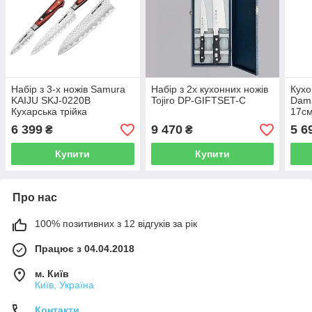
Набір з 3-х ножів Samura
Набір з 2х кухонних ножів
Кухо
KAIJU SKJ-0220B
Tojiro DP-GIFTSET-C
Dama
Кухарська трійка
17с
6 399
9 470
5 6
₴
₴
Купити
Купити
Про нас
100% позитивних з 12 відгуків за рік
Працює з 04.04.2018
м. Київ
Київ, Україна
Контакти