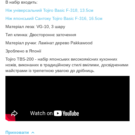
В набір входить:
Ніж універсальний Tojiro Basic F-318, 13.5см
Ніж японський Сантоку Tojiro Basic F-316, 16.5см
Матеріал леза: VG-10, 3 шару
Тип клинка: Двостороннє заточення
Матеріал ручки: Ламінат дерево Pakkawood
Зроблено в Японії
Tojiro TBS-200 - набір японських високоякісних кухонних
ножів, виконаних в традиційному стилі вмілими, досвідченими
майстрами із трепетною увагою до дрібниць.
Приховати