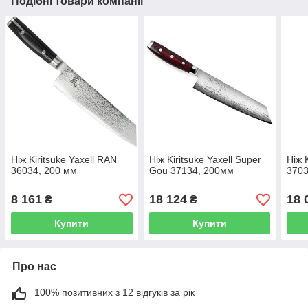
Подібні товари компанії
Ніж Kiritsuke Yaxell RAN
Ніж Kiritsuke Yaxell Super
Ніж 
36034, 200 мм
Gou 37134, 200мм
3703
8 161
18 124
18 
₴
₴
Купити
Купити
Про нас
100% позитивних з 12 відгуків за рік