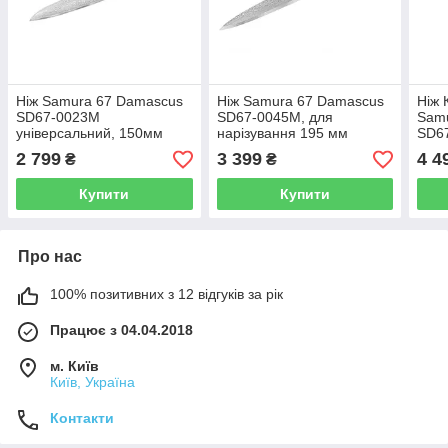
Ніж Samura 67 Damascus
Ніж Samura 67 Damascus
Ніж 
SD67-0023M
SD67-0045M, для
Sam
універсальний, 150мм
нарізування 195 мм
SD6
2 799
3 399
4 4
₴
₴
Купити
Купити
Про нас
100% позитивних з 12 відгуків за рік
Працює з 04.04.2018
м. Київ
Київ, Україна
Контакти