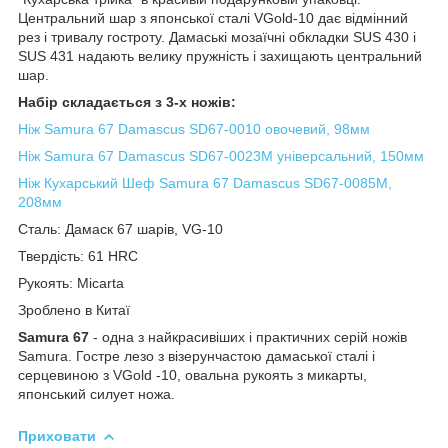
Центральний шар з японської сталі VGold-10 дає відмінний
рез і тривалу гостроту. Дамаські мозаїчні обкладки SUS 430 і
SUS 431 надають велику пружність і захищають центральний
шар.
Набір складається з 3-х ножів:
Ніж Samura 67 Damascus SD67-0010 овочевий, 98мм
Ніж Samura 67 Damascus SD67-0023M універсальний, 150мм
Ніж Кухарський Шеф Samura 67 Damascus SD67-0085M,
208мм
Сталь: Дамаск 67 шарів, VG-10
Твердість: 61 HRC
Рукоять: Micarta
Зроблено в Китаї
Samura 67
- одна з найкрасивіших і практичних серій ножів
Samura. Гостре лезо з візерунчастою дамаської сталі і
серцевиною з VGold -10, овальна рукоять з микарты,
японський силует ножа.
Приховати