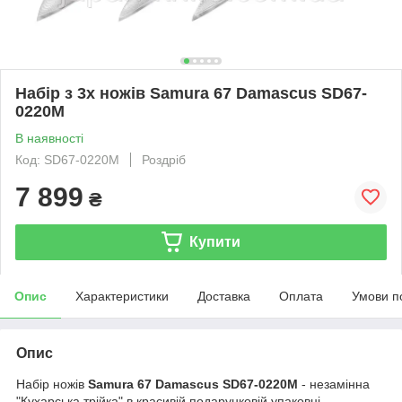
Набір з 3х ножів Samura 67 Damascus SD67-
0220M
В наявності
Код: SD67-0220M
Роздріб
7 899
₴
Купити
Опис
Характеристики
Доставка
Оплата
Умови п
Опис
Набір ножів
Samura 67 Damascus SD67-0220M
- незамінна
"Кухарська трійка" в красивій подарунковій упаковці.