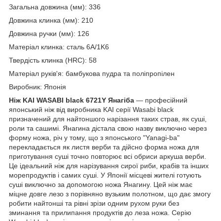
Загальна довжина (мм): 336
Довжина клинка (мм): 210
Довжина ручки (мм): 126
Матеріал клинка: сталь 6A/1K6
Твердість клинка (HRC): 58
Матеріал руків'я: бамбукова пудра та поліпропілен
Виробник: Японія
Ніж KAI WASABI black 6721Y Янагіба
— професійний
японський ніж від виробника KAI серії Wasabi black
призначений для найтоншого нарізання таких страв, як суші,
роли та сашимі. Янагина дістала свою назву виключно через
форму ножа, річ у тому, що з японського "Yanagi-ba"
перекладається як листя верби та дійсно форма ножа для
приготування суші точно повторює всі обриси аркуша верби.
Це ідеальний ніж для нарізування сирої риби, крабів та інших
морепродуктів і самих суші. У Японії місцеві жителі готують
суші виключно за допомогою ножа Янагину. Цей ніж має
міцне довге лезо з порівняно вузьким полотном, що дає змогу
робити найтонші та рівні зрізи одним рухом руки без
зминання та прилипання продуктів до леза ножа. Серію