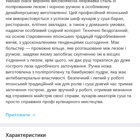
Wasabi black вирізняє високоякісна неіржавка сталь із
полірованим лезом і чорною ручкою в особливому
дизайнерському виготовленні. Цей професійний японський
ніж використовується з успіхом шеф-кухарів у суші-барах,
ресторанах, елітних закладах, а також у домашніх умовах,
надаючи особливий східний колорит. Технічно бездоганний,
на основі старовинних японських традицій підроблювання
мечів, з удосконаленими тенденціями сьогодення. Має
больстер — проміжне кільце, яке розташоване між лезом і
ручкою, завдяки якому запобігає скупченню їжі в місцях
з'єднання з лезом, крім цього, не дає руці торкатися до дуже
гострого леза однобічного заточування. Ручка ножа
виготовлена з поліпропілену та бамбукової пудри, яка має
антибактеріальні властивості. Безпечний і легкий у роботі
японський традиційний ніж для ролів і суші довгий час тримає
заточення гострою, дуже зручний у роботі, отримав визнання
від справжніх майстрів своєї справи, кухарів-аматорів суші та
просто справжніх профі кулінарного мистецтва.
Приховати
Характеристики