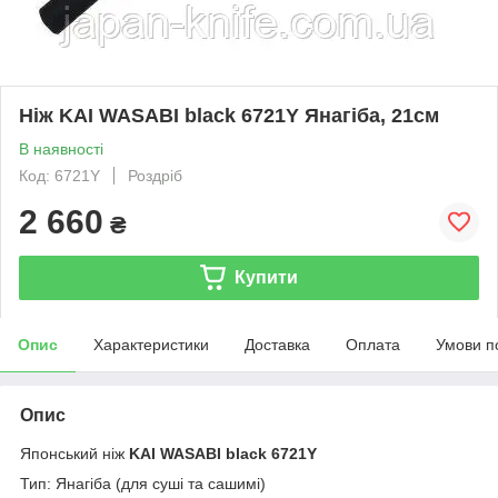
Ніж KAI WASABI black 6721Y Янагіба, 21см
В наявності
Код: 6721Y
Роздріб
2 660
₴
Купити
Опис
Характеристики
Доставка
Оплата
Умови п
Опис
Японський ніж
KAI WASABI black 6721Y
Тип: Янагіба (для суші та сашимі)