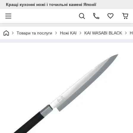
Кращі кухонні ножі і точильні камені Японії
Товари та послуги
Ножі KAI
KAI WASABI BLACK
Н