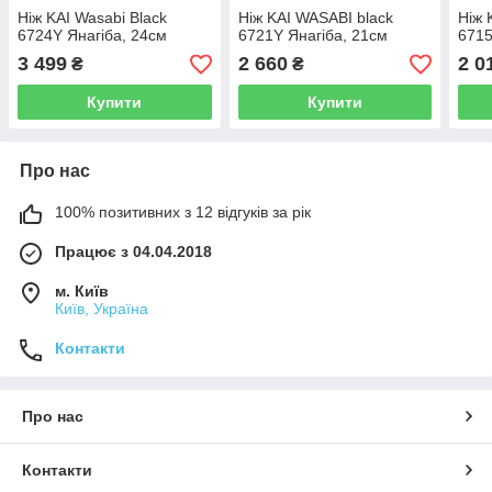
Ніж KAI Wasabi Black
Ніж KAI WASABI black
Ніж 
6724Y Янагіба, 24см
6721Y Янагіба, 21см
6715
3 499
2 660
2 0
₴
₴
Купити
Купити
Про нас
100% позитивних з 12 відгуків за рік
Працює з 04.04.2018
м. Київ
Київ, Україна
Контакти
Про нас
Контакти