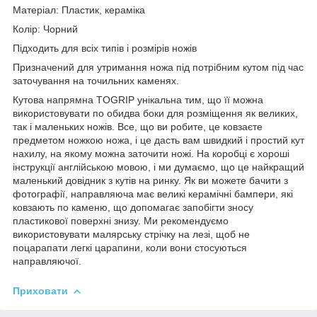
Матеріал: Пластик, кераміка
Колір: Чорний
Підходить для всіх типів і розмірів ножів
Призначений для утримання ножа під потрібним кутом під час
заточування на точильних каменях.
Кутова напрямна TOGRIP унікальна тим, що її можна
використовувати по обидва боки для розміщення як великих,
так і маленьких ножів. Все, що ви робите, це ковзаєте
предметом ножкою ножа, і це дасть вам швидкий і простий кут
нахилу, на якому можна заточити ножі. На коробці є хороші
інструкції англійською мовою, і ми думаємо, що це найкращий
маленький довідник з кутів на ринку. Як ви можете бачити з
фотографії, направляюча має великі керамічні бампери, які
ковзають по каменю, що допомагає запобігти зносу
пластикової поверхні знизу. Ми рекомендуємо
використовувати малярську стрічку на лезі, щоб не
поцарапати легкі царапини, коли вони стосуються
направляючої.
Приховати